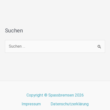
Suchen
S
u
c
h
e
n
n
Copyright © Spassbremsen 2026
a
Impressum
Datenschutzerklärung