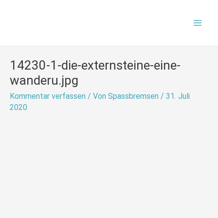
Zum
Mai
Inhalt
Men
springen
14230-1-die-externsteine-eine-
wanderu.jpg
Kommentar verfassen
/ Von
Spassbremsen
/
31. Juli
2020