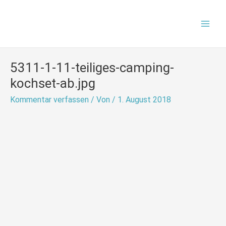
Zum
Main
Inhalt
Men
springen
5311-1-11-teiliges-camping-
kochset-ab.jpg
Kommentar verfassen
/ Von
/
1. August 2018