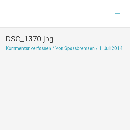
Zum
Mai
Inhalt
Men
springen
DSC_1370.jpg
Kommentar verfassen
/ Von
Spassbremsen
/
1. Juli 2014