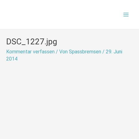
Zum
Mai
Inhalt
Men
springen
DSC_1227.jpg
Kommentar verfassen
/ Von
Spassbremsen
/
29. Juni
2014