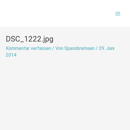
Zum
Mai
Inhalt
Men
springen
DSC_1222.jpg
Kommentar verfassen
/ Von
Spassbremsen
/
29. Juni
2014