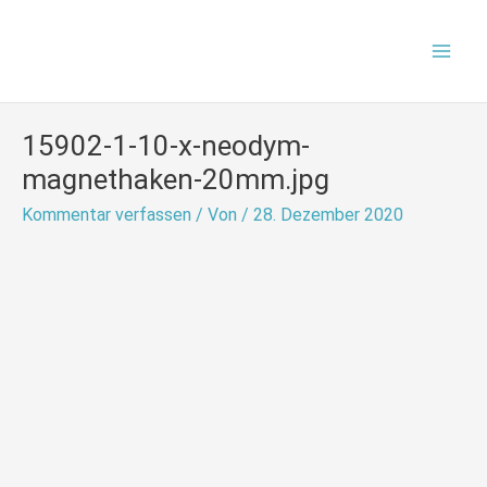
Zum
Mai
Inhalt
Men
springen
15902-1-10-x-neodym-
magnethaken-20mm.jpg
Kommentar verfassen
/ Von
/
28. Dezember 2020