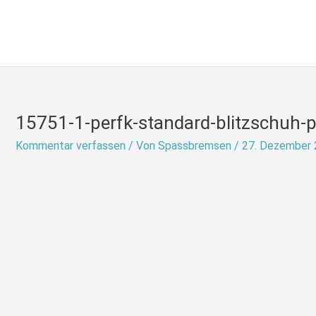
Zum
Inhalt
springen
15751-1-perfk-standard-blitzschuh-p
Kommentar verfassen
/ Von
Spassbremsen
/
27. Dezember