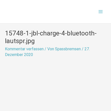
Zum
Mai
Inhalt
Men
springen
15748-1-jbl-charge-4-bluetooth-
lautspr.jpg
Kommentar verfassen
/ Von
Spassbremsen
/
27.
Dezember 2020