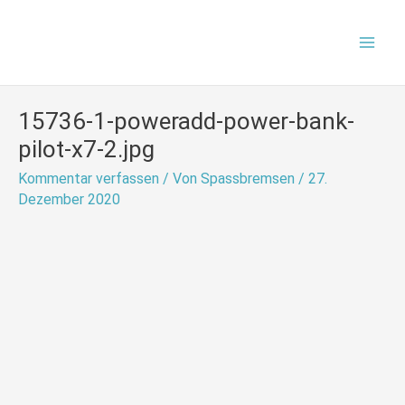
Zum
Mai
Inhalt
Men
springen
15736-1-poweradd-power-bank-
pilot-x7-2.jpg
Kommentar verfassen
/ Von
Spassbremsen
/
27.
Dezember 2020