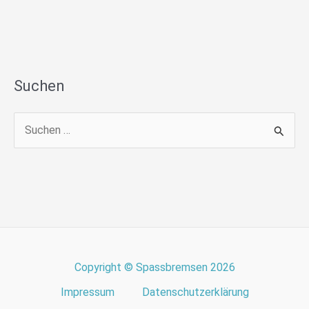
Suchen
S
u
c
h
e
n
n
Copyright © Spassbremsen 2026
a
Impressum
Datenschutzerklärung