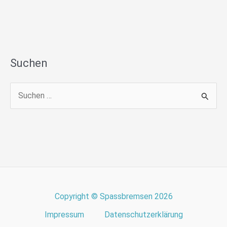
Suchen
S
u
c
h
e
n
n
Copyright © Spassbremsen 2026
a
Impressum
Datenschutzerklärung