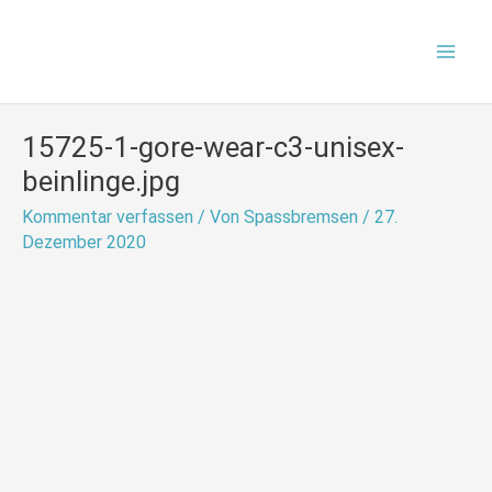
Zum
Mai
Inhalt
Men
springen
15725-1-gore-wear-c3-unisex-
beinlinge.jpg
Kommentar verfassen
/ Von
Spassbremsen
/
27.
Dezember 2020