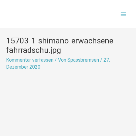
Zum
Mai
Inhalt
Men
springen
15703-1-shimano-erwachsene-
fahrradschu.jpg
Kommentar verfassen
/ Von
Spassbremsen
/
27.
Dezember 2020