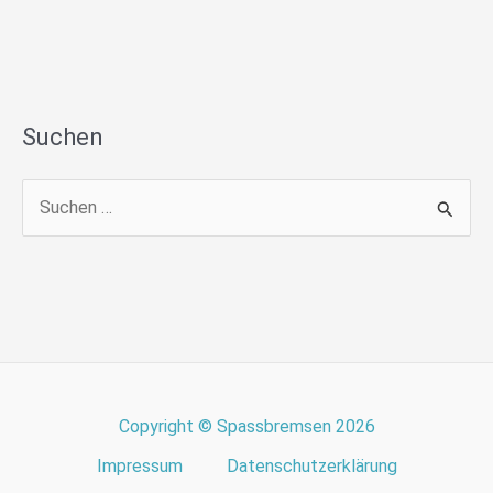
Suchen
S
u
c
h
e
n
n
Copyright © Spassbremsen 2026
a
Impressum
Datenschutzerklärung