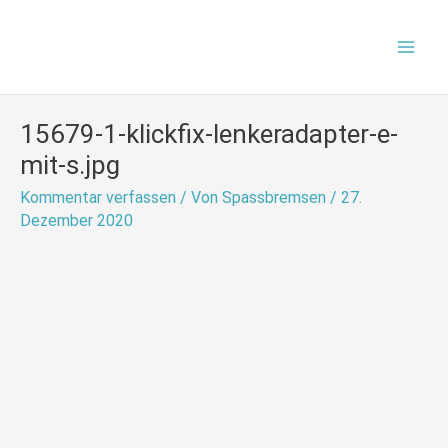
Zum
Mai
Inhalt
Men
springen
15679-1-klickfix-lenkeradapter-e-
mit-s.jpg
Kommentar verfassen
/ Von
Spassbremsen
/
27.
Dezember 2020