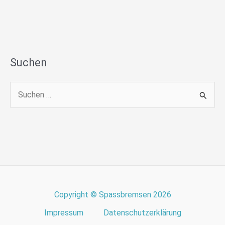
Suchen
S
u
c
h
e
n
n
Copyright © Spassbremsen 2026
a
Impressum
Datenschutzerklärung