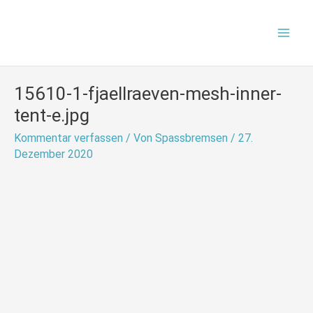
Zum
Mai
Inhalt
Men
springen
15610-1-fjaellraeven-mesh-inner-
tent-e.jpg
Kommentar verfassen
/ Von
Spassbremsen
/
27.
Dezember 2020