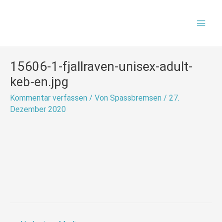
Zum
Mai
Inhalt
Men
springen
15606-1-fjallraven-unisex-adult-
keb-en.jpg
Kommentar verfassen
/ Von
Spassbremsen
/
27.
Dezember 2020