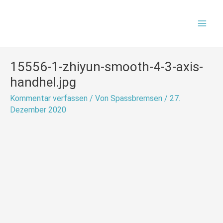
Zum
Mai
Inhalt
Men
springen
15556-1-zhiyun-smooth-4-3-axis-
handhel.jpg
Kommentar verfassen
/ Von
Spassbremsen
/
27.
Dezember 2020