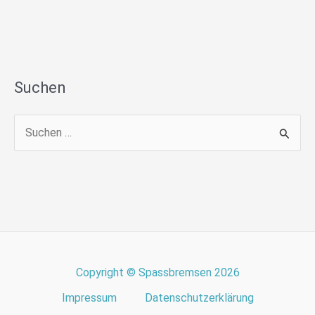
Suchen
S
u
c
h
e
n
n
Copyright © Spassbremsen 2026
a
Impressum
Datenschutzerklärung