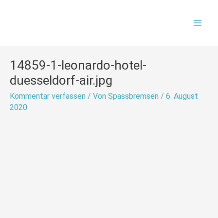
Zum
Mai
Inhalt
Men
springen
14859-1-leonardo-hotel-
duesseldorf-air.jpg
Kommentar verfassen
/ Von
Spassbremsen
/
6. August
2020