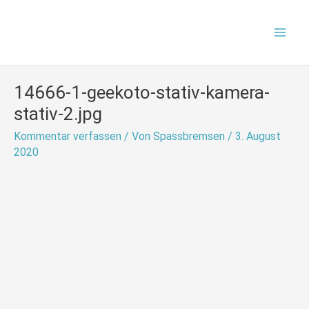
Zum
Mai
Inhalt
Men
springen
14666-1-geekoto-stativ-kamera-
stativ-2.jpg
Kommentar verfassen
/ Von
Spassbremsen
/
3. August
2020