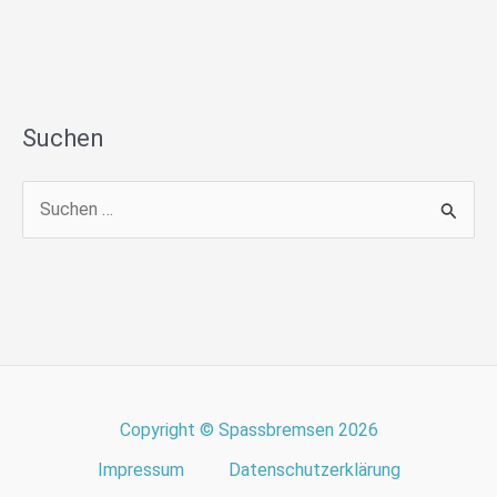
Suchen
S
u
c
h
e
n
n
Copyright © Spassbremsen 2026
a
Impressum
Datenschutzerklärung