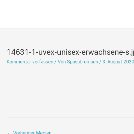
Zum
Inhalt
springen
14631-1-uvex-unisex-erwachsene-s.j
Kommentar verfassen
/ Von
Spassbremsen
/
3. August 202
←
Vorheriger Medien