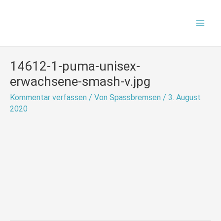
Zum
Mai
Inhalt
Men
springen
14612-1-puma-unisex-
erwachsene-smash-v.jpg
Kommentar verfassen
/ Von
Spassbremsen
/
3. August
2020