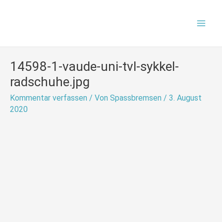
Zum
Mai
Inhalt
Men
springen
14598-1-vaude-uni-tvl-sykkel-
radschuhe.jpg
Kommentar verfassen
/ Von
Spassbremsen
/
3. August
2020