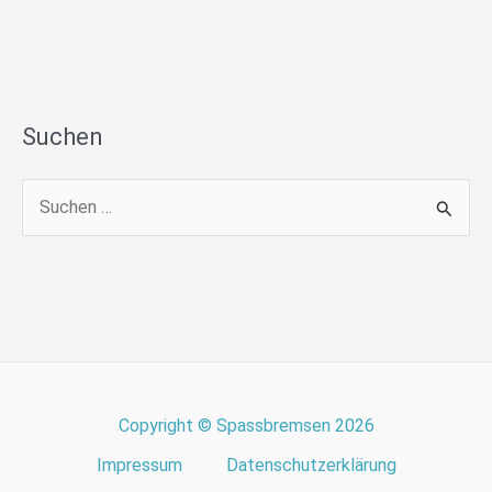
Suchen
S
u
c
h
e
n
n
Copyright © Spassbremsen 2026
a
Impressum
Datenschutzerklärung