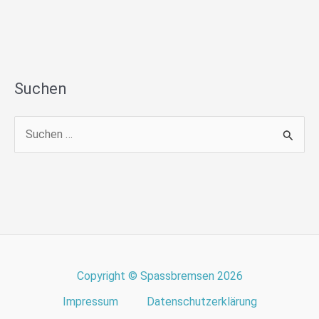
Suchen
S
u
c
h
e
n
n
Copyright © Spassbremsen 2026
a
Impressum
Datenschutzerklärung