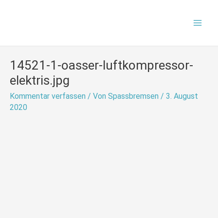
Zum
Mai
Inhalt
Men
springen
14521-1-oasser-luftkompressor-
elektris.jpg
Kommentar verfassen
/ Von
Spassbremsen
/
3. August
2020