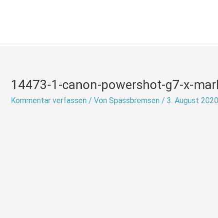
Zum
Inhalt
springen
14473-1-canon-powershot-g7-x-mark-
Kommentar verfassen
/ Von
Spassbremsen
/
3. August 202