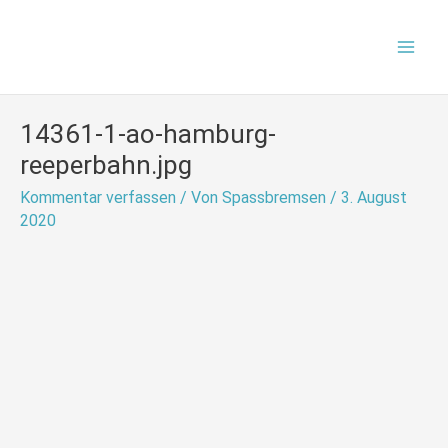
Zum
Mai
Inhalt
Men
springen
14361-1-ao-hamburg-
reeperbahn.jpg
Kommentar verfassen
/ Von
Spassbremsen
/
3. August
2020