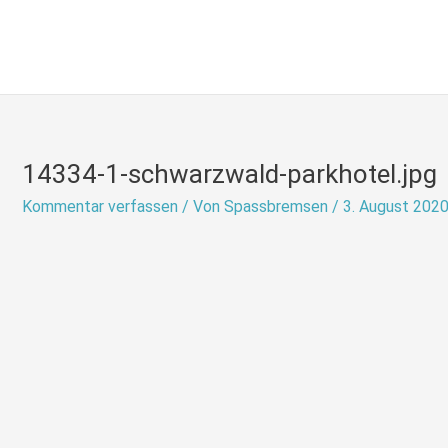
Zum
Inhalt
springen
14334-1-schwarzwald-parkhotel.jpg
Kommentar verfassen
/ Von
Spassbremsen
/
3. August 202