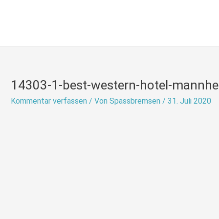
Zum
Inhalt
springen
14303-1-best-western-hotel-mannhei
Kommentar verfassen
/ Von
Spassbremsen
/
31. Juli 2020