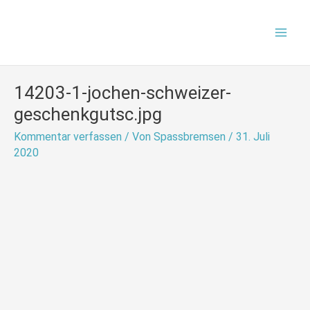
Zum
Mai
Inhalt
Men
springen
14203-1-jochen-schweizer-
geschenkgutsc.jpg
Kommentar verfassen
/ Von
Spassbremsen
/
31. Juli
2020