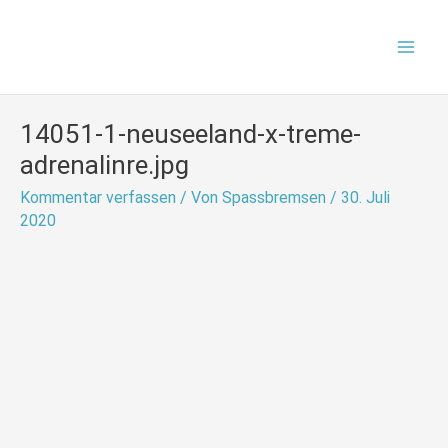
Zum
Mai
Inhalt
Men
springen
14051-1-neuseeland-x-treme-
adrenalinre.jpg
Kommentar verfassen
/ Von
Spassbremsen
/
30. Juli
2020