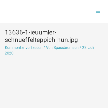
Zum
Mai
Inhalt
Men
springen
13636-1-ieuumler-
schnueffelteppich-hun.jpg
Kommentar verfassen
/ Von
Spassbremsen
/
28. Juli
2020