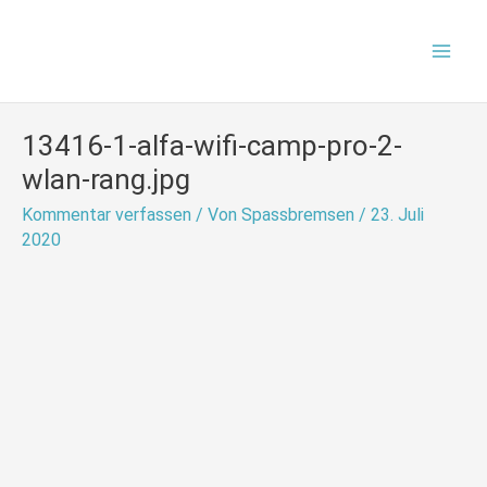
Zum
Mai
Inhalt
Men
springen
13416-1-alfa-wifi-camp-pro-2-
wlan-rang.jpg
Kommentar verfassen
/ Von
Spassbremsen
/
23. Juli
2020