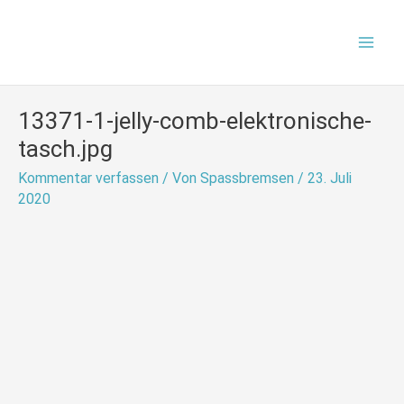
Zum
Mai
Inhalt
Men
springen
13371-1-jelly-comb-elektronische-
tasch.jpg
Kommentar verfassen
/ Von
Spassbremsen
/
23. Juli
2020