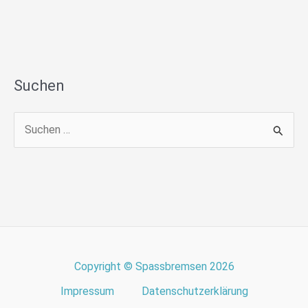
Suchen
S
u
c
h
e
n
n
Copyright © Spassbremsen 2026
a
Impressum
Datenschutzerklärung