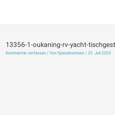
Zum
Inhalt
springen
13356-1-oukaning-rv-yacht-tischgeste
Kommentar verfassen
/ Von
Spassbremsen
/
23. Juli 2020