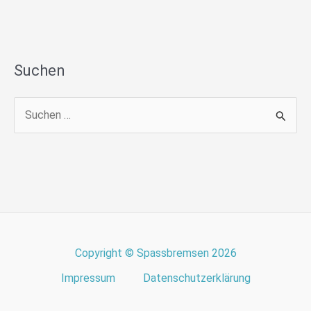
Suchen
S
u
c
h
e
n
n
Copyright © Spassbremsen 2026
a
Impressum
Datenschutzerklärung
c