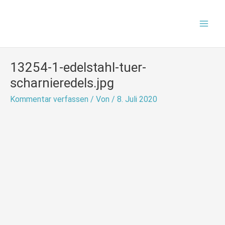
Zum
Mai
Inhalt
Men
springen
13254-1-edelstahl-tuer-
scharnieredels.jpg
Kommentar verfassen
/ Von
/
8. Juli 2020