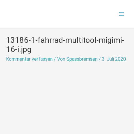
Zum
Mai
Inhalt
Men
springen
13186-1-fahrrad-multitool-migimi-
16-i.jpg
Kommentar verfassen
/ Von
Spassbremsen
/
3. Juli 2020