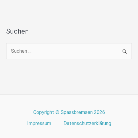
Suchen
S
u
c
h
e
n
n
Copyright © Spassbremsen 2026
a
Impressum
Datenschutzerklärung
c