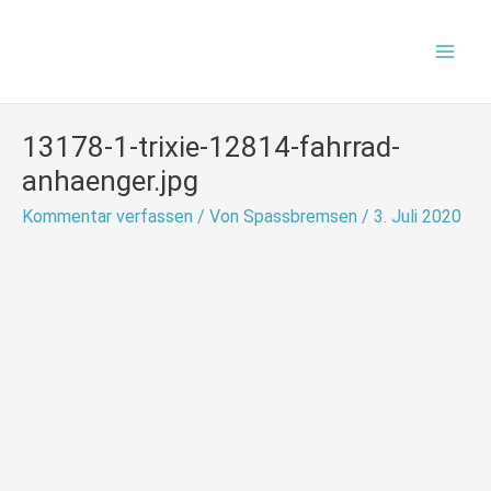
Zum
Mai
Inhalt
Men
springen
13178-1-trixie-12814-fahrrad-
anhaenger.jpg
Kommentar verfassen
/ Von
Spassbremsen
/
3. Juli 2020