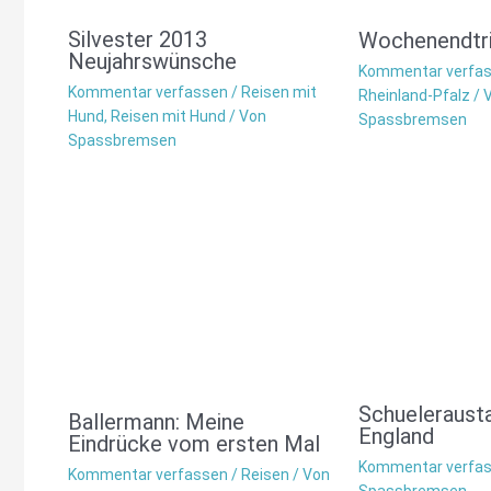
Silvester 2013
Wochenendtri
Neujahrswünsche
Kommentar verfa
Kommentar verfassen
/
Reisen mit
Rheinland-Pfalz
/ 
Hund
,
Reisen mit Hund
/ Von
Spassbremsen
Spassbremsen
Schueleraust
Ballermann: Meine
England
Eindrücke vom ersten Mal
Kommentar verfa
Kommentar verfassen
/
Reisen
/ Von
Spassbremsen