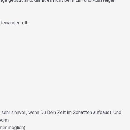
änge gebaut sind, damit es nicht beim Ein- und Aussteigen
einander rollt.
sehr sinnvoll, wenn Du Dein Zelt im Schatten aufbaust. Und
warm.
mer möglich)