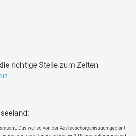
die richtige Stelle zum Zelten
017
useeland:
macht. Das war so von der Austauschorganisation geplant.
gegangen. Von dem Ranger haben wir 3 Planen bekommen und