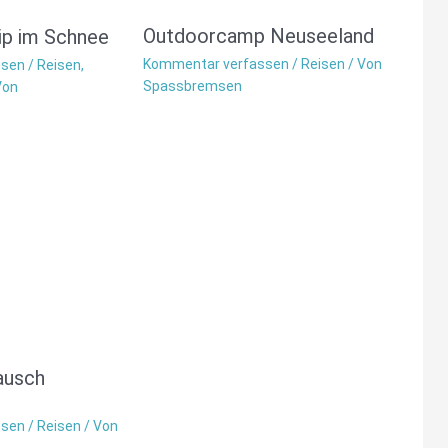
Outdoorcamp Neuseeland
p im Schnee
Kommentar verfassen
/
Reisen
/ Von
ssen
/
Reisen
,
Spassbremsen
Von
ausch
ssen
/
Reisen
/ Von