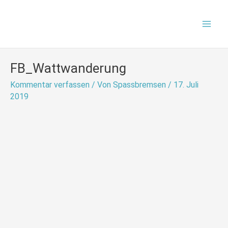
Zum
Mai
Inhalt
Men
springen
FB_Wattwanderung
Kommentar verfassen
/ Von
Spassbremsen
/
17. Juli
2019