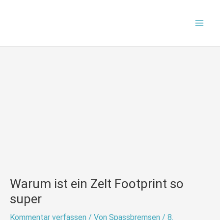
Zum
Mai
Inhalt
Men
springen
Warum ist ein Zelt Footprint so
super
Kommentar verfassen
/ Von
Spassbremsen
/
8.