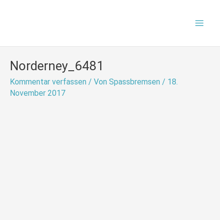
Zum
Mai
Inhalt
Men
springen
Norderney_6481
Kommentar verfassen
/ Von
Spassbremsen
/
18.
November 2017