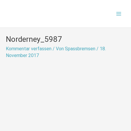
Zum
Mai
Inhalt
Men
springen
Norderney_5987
Kommentar verfassen
/ Von
Spassbremsen
/
18.
November 2017