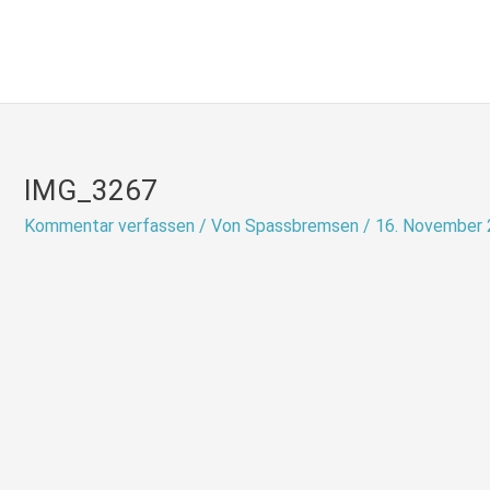
Zum
Inhalt
springen
IMG_3267
Kommentar verfassen
/ Von
Spassbremsen
/
16. November