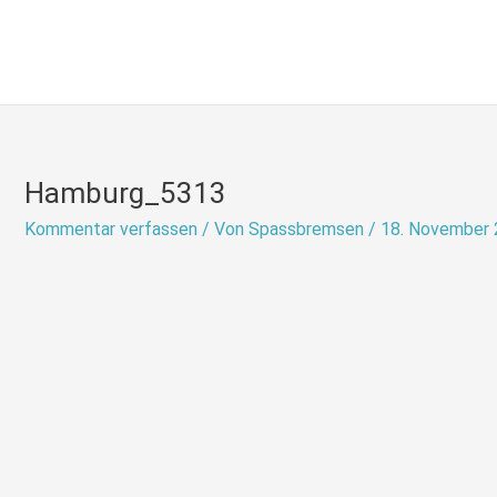
Zum
Inhalt
springen
Hamburg_5313
Kommentar verfassen
/ Von
Spassbremsen
/
18. November