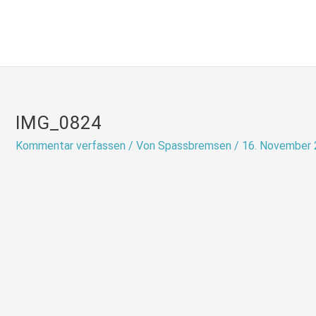
Zum
Inhalt
springen
IMG_0824
Kommentar verfassen
/ Von
Spassbremsen
/
16. November