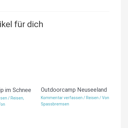
kel für dich
Outdoorcamp Neuseeland
p im Schnee
Kommentar verfassen
/
Reisen
/ Von
ssen
/
Reisen
,
Spassbremsen
Von