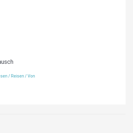
ausch
ssen
/
Reisen
/ Von