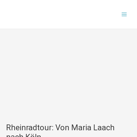
Zum
Mai
Inhalt
Men
springen
Rheinradtour: Von Maria Laach
nach Köln