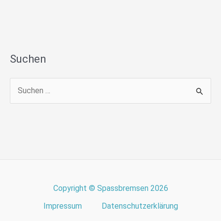
Suchen
S
u
c
h
e
n
n
Copyright © Spassbremsen 2026
a
Impressum
Datenschutzerklärung
c