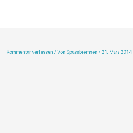
Zum
Inhalt
springen
Kommentar verfassen
/ Von
Spassbremsen
/
21. März 2014