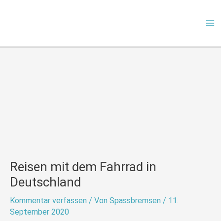
Zum
Ma
Inhalt
Me
springen
Reisen mit dem Fahrrad in
Deutschland
Kommentar verfassen
/ Von
Spassbremsen
/
11.
September 2020