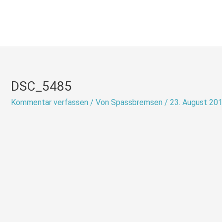
Zum
Inhalt
springen
DSC_5485
Kommentar verfassen
/ Von
Spassbremsen
/
23. August 20