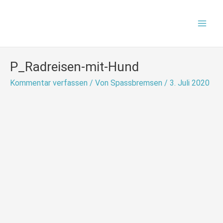
Zum
Mai
Inhalt
Men
springen
P_Radreisen-mit-Hund
Kommentar verfassen
/ Von
Spassbremsen
/
3. Juli 2020