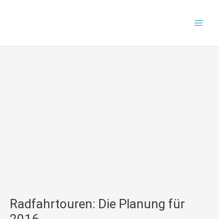
Zum
Mai
Inhalt
Men
springen
Radfahrtouren: Die Planung für
2016